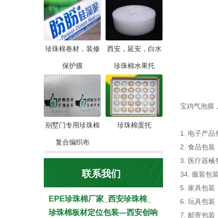
珍珠棉卷材，装修
西安，延安，白水
保护膜
珍珠棉水果托
宝鸡气泡膜
别墅门专用珍珠棉
珍珠棉蛋托
1. 电子
复合编织布
2. 食品
3. 医疗
联系我们
34. 服
5. 家具
EPE珍珠棉厂家_西安珍珠棉_
6. 玩具
珍珠棉板材定位包装—西安创响
7. 邮寄